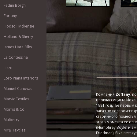
Fadini Borghi
Fortuny
Hodsoll Mckenzie
Holland & Sherry
James Hare Silks
La Contessina
Lizzo
Loro Piana Interiors
Manuel Canovas
Компания
Zoffany
, п
Marvic Textiles
неоклассициста Йоханн
1981 году. Ее первым
Morris & Co
заказ по воспроизвед
старинного поместья 
Mulberry
этого момента ее ос
(Humphrey Boyle) и а
MYB Textiles
Friedman), был взят к