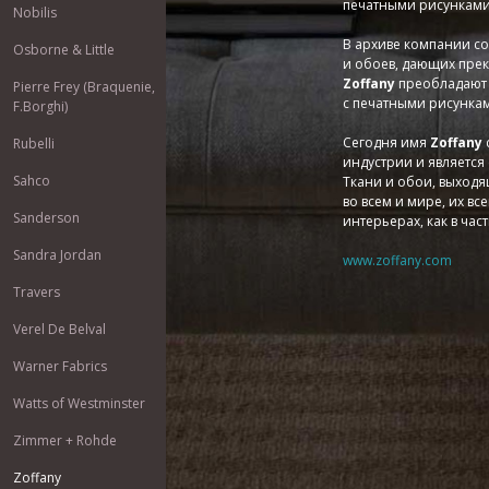
печатными рисунками
Nobilis
В архиве компании со
Osborne & Little
и обоев, дающих прек
Zoffany
преобладают 
Pierre Frey (Braquenie,
с печатными рисунка
F.Borghi)
Сегодня имя
Zoffany
Rubelli
индустрии и является
Sahco
Ткани и обои, выход
во всем и мире, их вс
Sanderson
интерьерах, как в час
Sandra Jordan
www.zoffany.com
Travers
Verel De Belval
Warner Fabrics
Watts of Westminster
Zimmer + Rohde
Zoffany