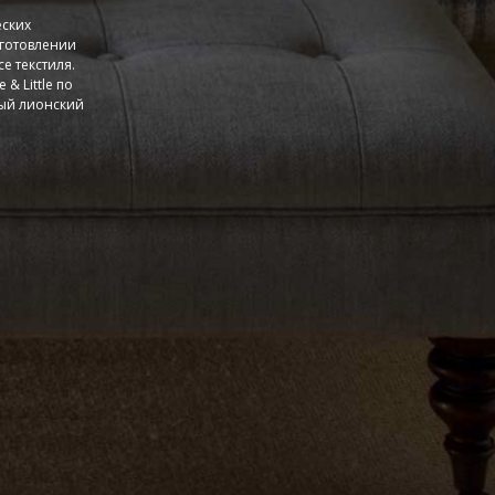
еских
зготовлении
е текстиля.
& Little по
тый лионский