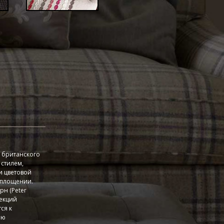
 британского
стилем,
и цветовой
оплощении.
н (Peter
лекций
ся к
ию