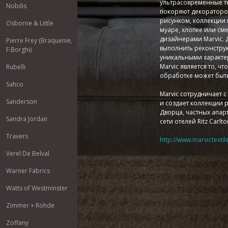
ультрасовременные тк
Nobilis
покоряют декораторов
рисунком, коллекции
Osborne & Little
муаре, хлопке или см
дизайнерами Marvic. 
Pierre Frey (Braquenie,
выполнить реконструк
F.Borghi)
уникальными характе
Marvic является то, 
Rubelli
обработке может быть
Sahco
Marvic сотрудничает
Sanderson
и создает коллекции 
Дворца, частных апар
Sandra Jordan
сети отелей Ritz Carlton
Travers
http://www.marvictextil
Verel De Belval
Warner Fabrics
Watts of Westminster
Zimmer + Rohde
Zoffany