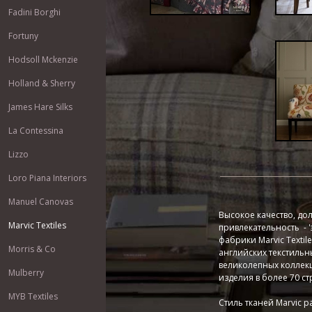
Fadini Borghi
Fortuny
Hodsoll Mckenzie
Holland & Sherry
James Hare Silks
La Contessina
Lizzo
Loro Piana Interiors
Manuel Canovas
Высокое качество, дол
Marvic Textiles
привлекательность - '
фабрики Marvic Texti
Morris & Co
английских текстильн
великолепных коллекц
Mulberry
изделия в более 70 ст
MYB Textiles
Стиль тканей Marvic р