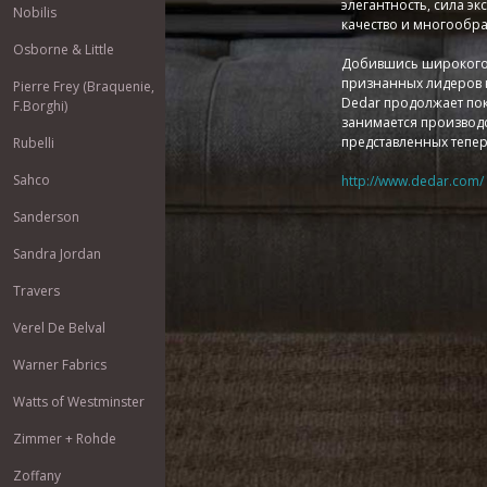
элегантность, сила э
Nobilis
качество и многообра
Osborne & Little
Добившись широкого 
признанных лидеров 
Pierre Frey (Braquenie,
Dedar продолжает пок
F.Borghi)
занимается производ
представленных тепер
Rubelli
Sahco
http://www.dedar.com/
Sanderson
Sandra Jordan
Travers
Verel De Belval
Warner Fabrics
Watts of Westminster
Zimmer + Rohde
Zoffany