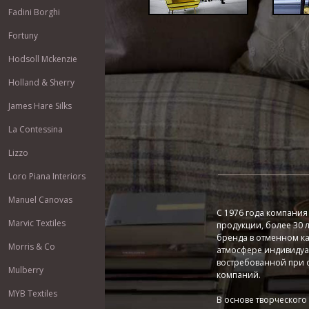
Fadini Borghi
Fortuny
Hodsoll Mckenzie
Holland & Sherry
James Hare Silks
La Contessina
Lizzo
Loro Piana Interiors
Manuel Canovas
С 1976 года компания
Marvic Textiles
продукции, более 30 л
бренда в отменном ка
Morris & Co
атмосфере индивидуал
востребованной при 
Mulberry
компаний.
MYB Textiles
В основе творческого