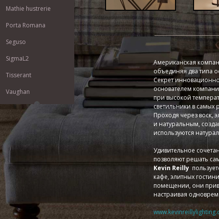
Mathie hustrerie
Porta Romana
Seguso
SigmaL2
Американская компа
объединяя два типа о
Tisserant
Секрет инновационно
основателем компани
Vaughan
при высокой температ
светильники в самых 
Проходя через воск, 
и натуральным, созда
используются натурал
Удивительное сочета
позволяют решать сам
Kevin Reilly
пользуетс
кафе, элитных гостини
помещении, они привн
настраивая одноврем
www.kevinreillylighting