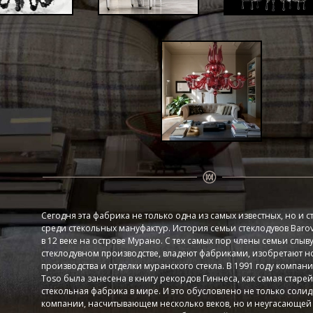
Сегодня эта фабрика не только одна из самых ­известных, но и 
среди стекольных мануфактур. История семьи стеклодувов Barov
в 12 веке на острове Мурано. С тех самых пор члены семьи слыву
стеклодувном производстве, владеют фабриками, изобретают 
производства и отделки муранского стекла. В 1991 году компани
Toso была занесена в книгу рекордов Гиннеса, как самая старе
стекольная фабрика в мире. И это обусловлено не только соли
компании, насчитывающем несколько веков, но и неугасающей