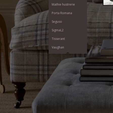
Mathie hustrerie
Porta Romana
Seguso
SigmaL2
Tisserant
Vaughan