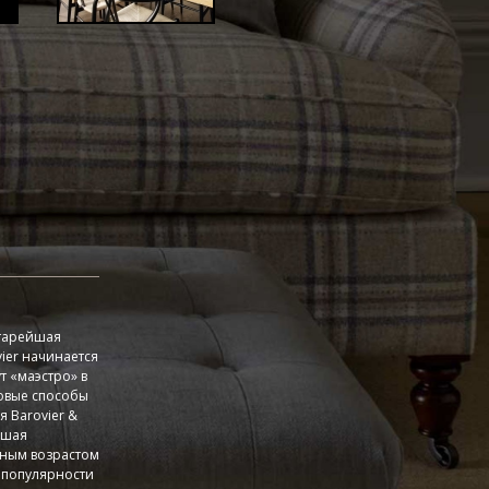
старейшая
ier начинается
т «маэстро» в
новые способы
я Barovier &
йшая
дным возрастом
 популярности