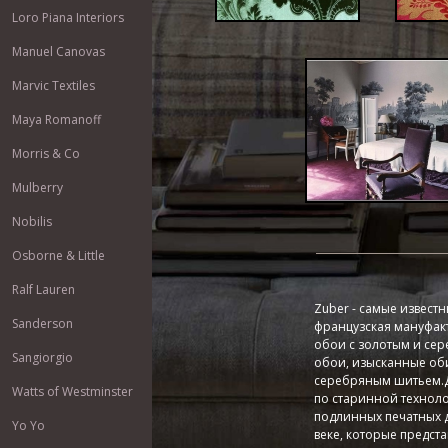
Loro Piana Interiors
Manuel Canovas
Marvic Textiles
Maya Romanoff
Morris & Co
Mulberry
Nobilis
Osborne & Little
Ralf Lauren
Zuber - самые извест
Sanderson
французская мануфак
обои с золотым и се
Sangiorgio
обои, изысканные об
серебряным шитьем.Д
Watts of Westminster
по старинной техноло
подлинных печатных д
Yo Yo
веке, которые предс