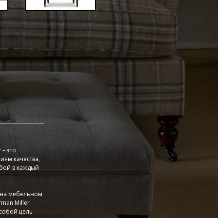
r
– это
иям качества,
обой в каждый
 на мебельном
man Miller
собой цель -