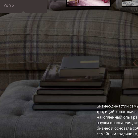
Yo Yo
Бизнес-династии сем
традиций ковроткаче
накопленный опыт реа
внучка основателя д
бизнес и основала с
семейным традициям,