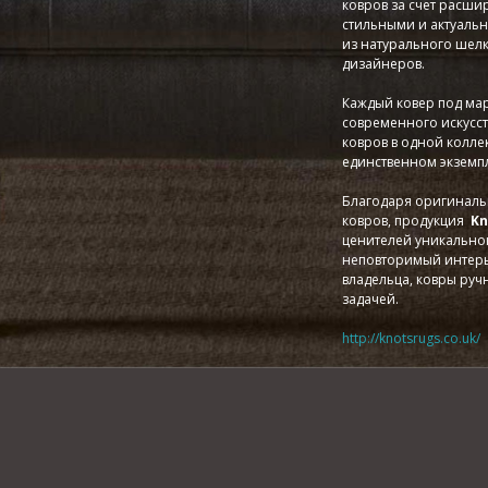
ковров за счет расш
стильными и актуаль
из натурального шел
дизайнеров.
Каждый ковер под ма
современного искусст
ковров в одной коллек
единственном экземп
Благодаря оригиналь
ковров, продукция
Kn
ценителей уникальног
неповторимый интерь
владельца, ковры ру
задачей.
http://knotsrugs.co.uk/