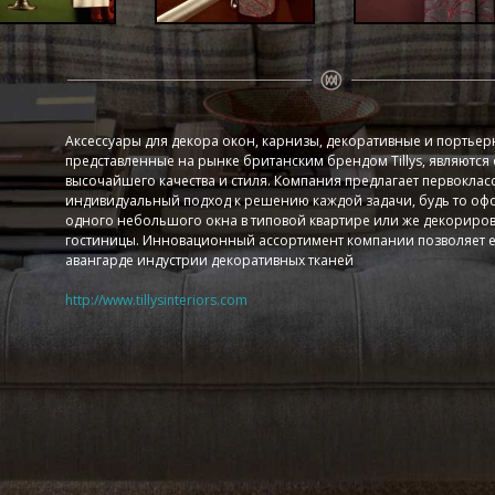
Аксессуары для декора окон, карнизы, декоративные и портьер
представленные на рынке британским брендом Tillys, являются
высочайшего качества и стиля. Компания предлагает первоклас
индивидуальный подход к решению каждой задачи, будь то о
одного небольшого окна в типовой квартире или же декориро
гостиницы. Инновационный ассортимент компании позволяет е
авангарде индустрии декоративных тканей
http://www.tillysinteriors.com