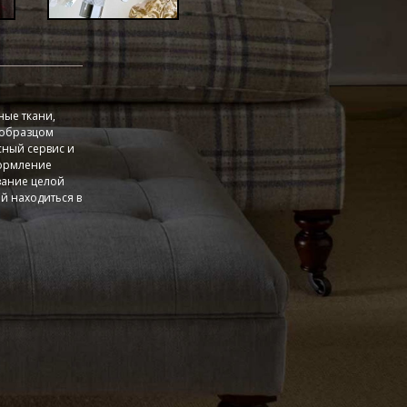
ные ткани,
 образцом
сный сервис и
формление
вание целой
й находиться в