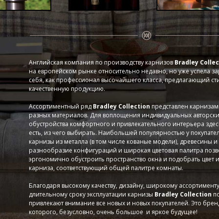
Английская компания по производству карнизов
Bradley Colle
на европейском рынке относительно недавно, но уже успела з
себя, как профессионал высочайшего класса, предлагающий ст
качественную продукцию.
Ассортиментный ряд
Bradley Collection
представлен карнизам
разных материалов. Для воплощения индивидуальных авторски
обустройства комфортного и привлекательного интерьера здесь
есть, из чего выбирать. Наибольшей популярностью у покупате
карнизы из металла (в том числе кованые модели), древесины и
разнообразие конфигураций и широкая цветовая палитра поз
эргономично обустроить пространство окна и подобрать цвет и
карниза, соответствующий общей палитре комнаты.
Благодаря высокому качеству, дизайну, широкому ассортименту
длительному сроку эксплуатации карнизы
Bradley Collection
п
привлекают внимание все новых и новых покупателей. Это бренд
которого, безусловно, очень большое и яркое будущее!