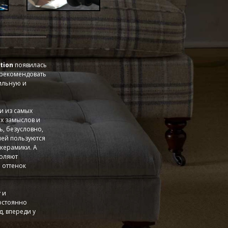
ction
появилась
арекомендовать
ильную и
и из самых
х замыслов и
, безусловно,
лей пользуются
 керамики. А
воляют
 оттенок
 и
остоянно
, впереди у