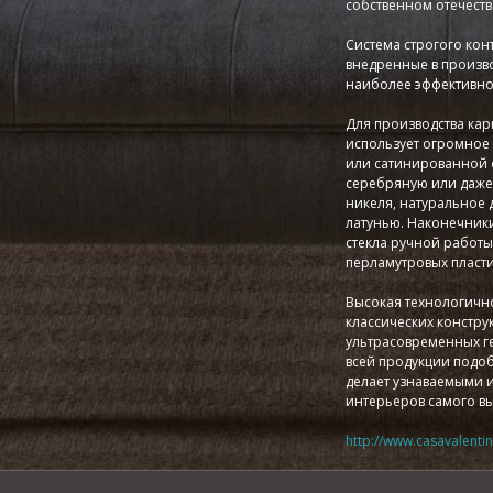
собственном отечеств
Система строгого кон
внедренные в произво
наиболее эффективно
Для производства кар
использует огромное 
или сатинированной о
серебряную или даже 
никеля, натуральное 
латунью. Наконечник
стекла ручной работы
перламутровых пласти
Высокая технологично
классических констру
ультрасовременных ге
всей продукции подоб
делает узнаваемыми 
интерьеров самого вы
http://www.casavalentina